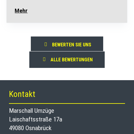
Mehr
BEWERTEN SIE UNS
Google review widget
by
trustmary
ALLE BEWERTUNGEN
Kontakt
Marschall Umzüge
Laischaftsstraße 17a
49080 Osnabrück